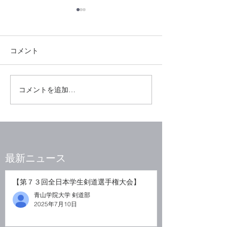
[男女新人戦結果報告]
【第25回関東女子学生剣道新
コメント
人戦大会】 初戦：常磐大学
青学大2(4)-常磐大1(1) 先 近
藤メメ-古茂田 次 中 藤井-
【１１月稽古予
ド貝瀬 副 松本 不戦勝
コメントを追加…
大 塚崎-鈴木 ３回戦：早稲
田大学 青学大1(1)-早大2(4)
先 塚﨑-メメ海野 次 -
◯◯坂本 中 近藤メ-岡田...
​最新ニュース
【第７３回全日本学生剣道選手権大会】
青山学院大学 剣道部
2025年7月10日