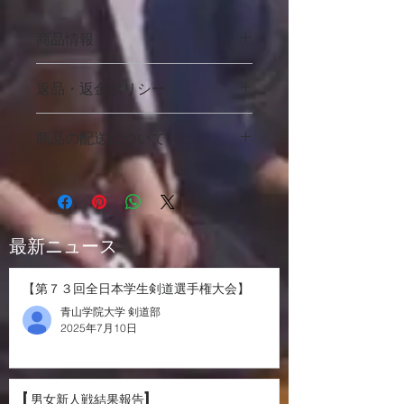
商品情報
商品の詳細を入力してください。サイ
返品・返金ポリシー
ズ、素材、取扱説明に加え、商品の特
徴やおすすめのポイントなどを説明し
返品・返金規約を入力してください。
ましょう。
商品の配送について
商品にご満足いただけなかった場合の
返品・返金ポリシーと手順を説明しま
配送地域、料金、所要時間、梱包な
しょう。規約の内容を明確にすること
ど、商品の配送に関する情報を入力し
で、お客様の信頼を獲得し、安心して
てください。配送情報を明確にするこ
商品をご購入いただけます。
とで、お客様の信頼を獲得し、安心し
​最新ニュース
て商品をご購入いただけます。
【第７３回全日本学生剣道選手権大会】
青山学院大学 剣道部
2025年7月10日
[男女新人戦結果報告]