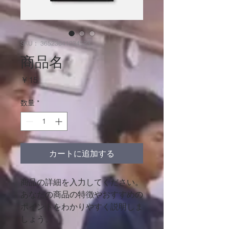
SKU： 36523641234523
商品名
価
￥15
格
数量
*
カートに追加する
商品の詳細を入力してください。
あなたの商品の特徴やおすすめの
ポイントをわかりやすく説明しま
しょう。